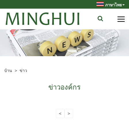
ภาษาไทย
บ้าน
>
ข่าว
ข่าวองค์กร
<
>