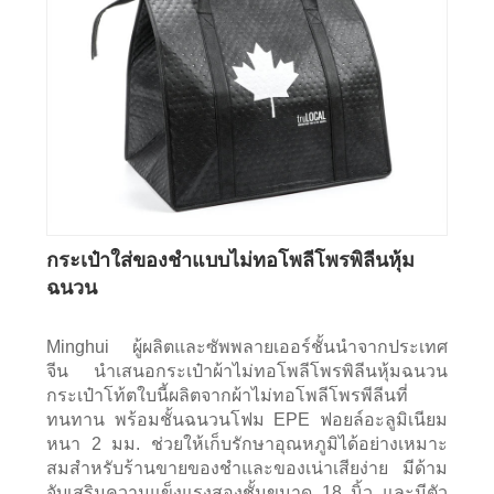
กระเป๋าใส่ของชำแบบไม่ทอโพลีโพรพิลีนหุ้ม
ฉนวน
Minghui ผู้ผลิตและซัพพลายเออร์ชั้นนำจากประเทศ
จีน นำเสนอกระเป๋าผ้าไม่ทอโพลีโพรพิลีนหุ้มฉนวน
กระเป๋าโท้ตใบนี้ผลิตจากผ้าไม่ทอโพลีโพรพีลีนที่
ทนทาน พร้อมชั้นฉนวนโฟม EPE ฟอยล์อะลูมิเนียม
หนา 2 มม. ช่วยให้เก็บรักษาอุณหภูมิได้อย่างเหมาะ
สมสำหรับร้านขายของชำและของเน่าเสียง่าย มีด้าม
จับเสริมความแข็งแรงสองชั้นขนาด 18 นิ้ว และมีตัว